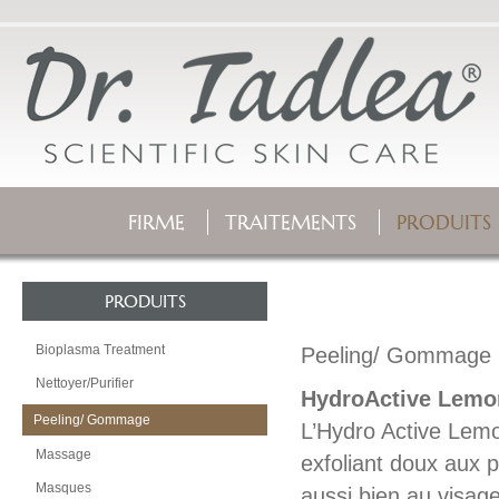
FIRME
TRAITEMENTS
PRODUITS
PRODUITS
Bioplasma Treatment
Peeling/ Gommage
Nettoyer/Purifier
HydroActive Lemo
Peeling/ Gommage
L’Hydro Active Le
Massage
exfoliant doux aux p
Masques
aussi bien au visage