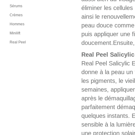
Sérums
éliminer les cellule
Crèmes
ainsi le renouvellem
Hommes
peau douce comme de
puis appliquer une 
Minilift
doucement.Ensuite, b
Real Peel
Real Peel Salicyli
Real Peel Salicylic 
donne à la peau un t
les pigments, le vie
semaines, appliquer l
après le démaquilla
parfaitement démaqu
quelques instants. E
sensible à la lumièr
une protection solai